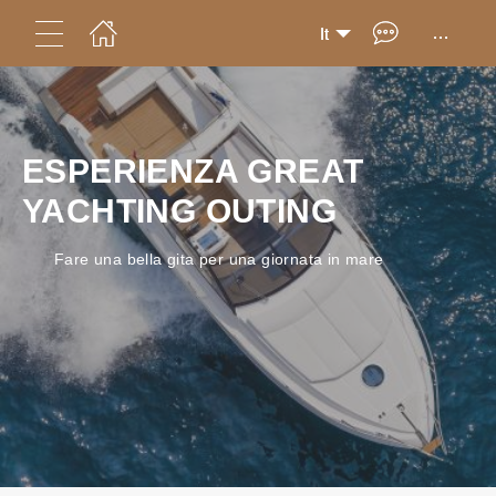
...
It
ESPERIENZA GREAT
YACHTING OUTING
Fare una bella gita per una giornata in mare